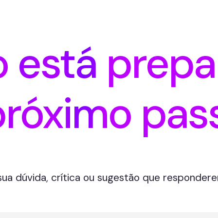
o está prepa
próximo pas
a dúvida, crítica ou sugestão que responder